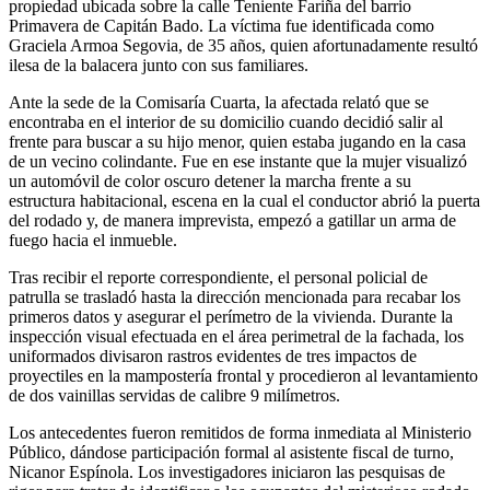
propiedad ubicada sobre la calle Teniente Fariña del barrio
Primavera de Capitán Bado. La víctima fue identificada como
Graciela Armoa Segovia, de 35 años, quien afortunadamente resultó
ilesa de la balacera junto con sus familiares.
Ante la sede de la Comisaría Cuarta, la afectada relató que se
encontraba en el interior de su domicilio cuando decidió salir al
frente para buscar a su hijo menor, quien estaba jugando en la casa
de un vecino colindante. Fue en ese instante que la mujer visualizó
un automóvil de color oscuro detener la marcha frente a su
estructura habitacional, escena en la cual el conductor abrió la puerta
del rodado y, de manera imprevista, empezó a gatillar un arma de
fuego hacia el inmueble.
Tras recibir el reporte correspondiente, el personal policial de
patrulla se trasladó hasta la dirección mencionada para recabar los
primeros datos y asegurar el perímetro de la vivienda. Durante la
inspección visual efectuada en el área perimetral de la fachada, los
uniformados divisaron rastros evidentes de tres impactos de
proyectiles en la mampostería frontal y procedieron al levantamiento
de dos vainillas servidas de calibre 9 milímetros.
Los antecedentes fueron remitidos de forma inmediata al Ministerio
Público, dándose participación formal al asistente fiscal de turno,
Nicanor Espínola. Los investigadores iniciaron las pesquisas de