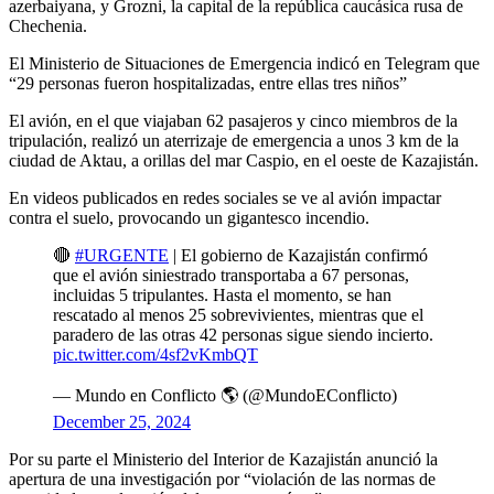
azerbaiyana, y Grozni, la capital de la república caucásica rusa de
Chechenia.
El Ministerio de Situaciones de Emergencia indicó en Telegram que
“29 personas fueron hospitalizadas, entre ellas tres niños”
El avión, en el que viajaban 62 pasajeros y cinco miembros de la
tripulación, realizó un aterrizaje de emergencia a unos 3 km de la
ciudad de Aktau, a orillas del mar Caspio, en el oeste de Kazajistán.
En videos publicados en redes sociales se ve al avión impactar
contra el suelo, provocando un gigantesco incendio.
🔴
#URGENTE
| El gobierno de Kazajistán confirmó
que el avión siniestrado transportaba a 67 personas,
incluidas 5 tripulantes. Hasta el momento, se han
rescatado al menos 25 sobrevivientes, mientras que el
paradero de las otras 42 personas sigue siendo incierto.
pic.twitter.com/4sf2vKmbQT
— Mundo en Conflicto 🌎 (@MundoEConflicto)
December 25, 2024
Por su parte el Ministerio del Interior de Kazajistán anunció la
apertura de una investigación por “violación de las normas de