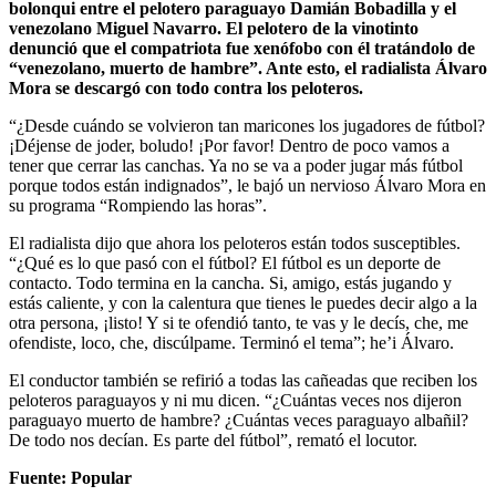
bolonqui entre el pelotero paraguayo Damián Bobadilla y el
venezolano Miguel Navarro. El pelotero de la vinotinto
denunció que el compatriota fue xenófobo con él tratándolo de
“venezolano, muerto de hambre”. Ante esto, el radialista Álvaro
Mora se descargó con todo contra los peloteros.
“¿Desde cuándo se volvieron tan maricones los jugadores de fútbol?
¡Déjense de joder, boludo! ¡Por favor! Dentro de poco vamos a
tener que cerrar las canchas. Ya no se va a poder jugar más fútbol
porque todos están indignados”, le bajó un nervioso Álvaro Mora en
su programa “Rompiendo las horas”.
El radialista dijo que ahora los peloteros están todos susceptibles.
“¿Qué es lo que pasó con el fútbol? El fútbol es un deporte de
contacto. Todo termina en la cancha. Si, amigo, estás jugando y
estás caliente, y con la calentura que tienes le puedes decir algo a la
otra persona, ¡listo! Y si te ofendió tanto, te vas y le decís, che, me
ofendiste, loco, che, discúlpame. Terminó el tema”; he’i Álvaro.
El conductor también se refirió a todas las cañeadas que reciben los
peloteros paraguayos y ni mu dicen. “¿Cuántas veces nos dijeron
paraguayo muerto de hambre? ¿Cuántas veces paraguayo albañil?
De todo nos decían. Es parte del fútbol”, remató el locutor.
Fuente: Popular