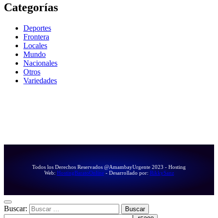
Categorías
Deportes
Frontera
Locales
Mundo
Nacionales
Otros
Variedades
Todos los Derechos Reservados @AmambayUrgente 2023 - Hosting
Web:
HostingBaratoOnline
- Desarrollado por:
RikkySanz
Buscar: