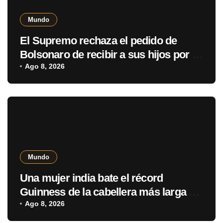
Mundo
El Supremo rechaza el pedido de
Bolsonaro de recibir a sus hijos por el
Día del Padre
Ago 8, 2026
Mundo
Una mujer india bate el récord
Guinness de la cabellera más larga del
mundo con casi 3 metros
Ago 8, 2026