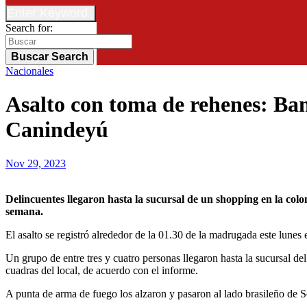
Enter Keyword
Search for:
Buscar
Search
Nacionales
Asalto con toma de rehenes: Ban
Canindeyú
Nov 29, 2023
Delincuentes llegaron hasta la sucursal de un shopping en la colonia Pindoty Porã, Departamento de Canindeyú, y tomaron de rehenes a tres personas y se llevaron toda la recaudación del fin de
semana.
El asalto se registró alrededor de la 01.30 de la madrugada este lune
Un grupo de entre tres y cuatro personas llegaron hasta la sucursal 
cuadras del local, de acuerdo con el informe.
A punta de arma de fuego los alzaron y pasaron al lado brasileño de 