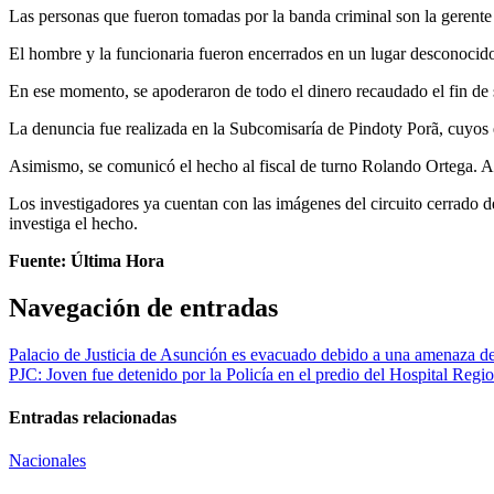
Las personas que fueron tomadas por la banda criminal son la gerente
El hombre y la funcionaria fueron encerrados en un lugar desconocido, 
En ese momento, se apoderaron de todo el dinero recaudado el fin de
La denuncia fue realizada en la Subcomisaría de Pindoty Porã, cuyos e
Asimismo, se comunicó el hecho al fiscal de turno Rolando Ortega. Así
Los investigadores ya cuentan con las imágenes del circuito cerrado de
investiga el hecho.
Fuente: Última Hora
Navegación de entradas
Palacio de Justicia de Asunción es evacuado debido a una amenaza 
PJC: Joven fue detenido por la Policía en el predio del Hospital Regi
Entradas relacionadas
Nacionales