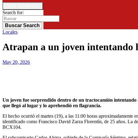
Enter Keyword
Search for:
Buscar
Search
Locales
Atrapan a un joven intentando 
May 20, 2026
Un joven fue sorprendido dentro de un tractocamión intentando sustraer la batería y otros accesorios eléctricos en Pedro Juan Caballero. Un mecánico que observó la situación alertó a la policía,
que llegó al lugar y lo aprehendió en flagrancia.
El hecho ocurrió el martes (19), a las 11:00 horas aproximadamente en
identificado como Francisco David Zarza Florentín, de 25 años. La d
BCX104.
El subcomisario Carlos Alsina, subjefe de la Comisaría Séptima, relat