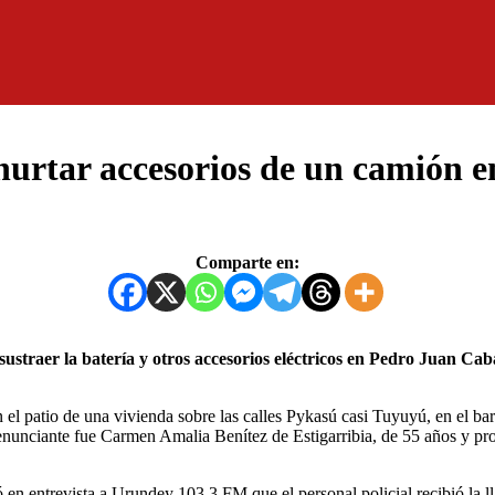
hurtar accesorios de un camión 
Comparte en:
 el patio de una vivienda sobre las calles Pykasú casi Tuyuyú, en el ba
enunciante fue Carmen Amalia Benítez de Estigarribia, de 55 años y p
ó en entrevista a Urundey 103.3 FM que el personal policial recibió la 