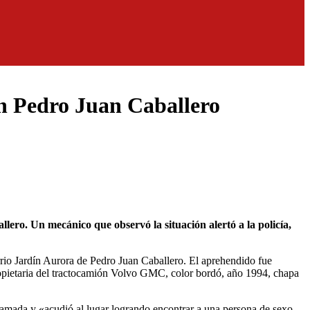
en Pedro Juan Caballero
rrio Jardín Aurora de Pedro Juan Caballero. El aprehendido fue
ropietaria del tractocamión Volvo GMC, color bordó, año 1994, chapa
llamada y «acudió al lugar logrando encontrar a una persona de sexo