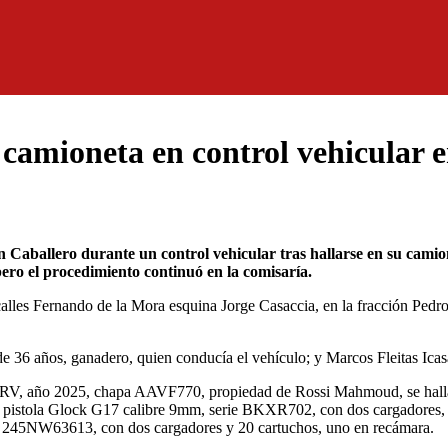
 y camioneta en control vehicular
ro el procedimiento continuó en la comisaría.
s calles Fernando de la Mora esquina Jorge Casaccia, en la fracción Ped
36 años, ganadero, quien conducía el vehículo; y Marcos Fleitas Icas
4 SRV, año 2025, chapa AAVF770, propiedad de Rossi Mahmoud, se hall
na pistola Glock G17 calibre 9mm, serie BKXR702, con dos cargadores, 
ie 245NW63613, con dos cargadores y 20 cartuchos, uno en recámara.