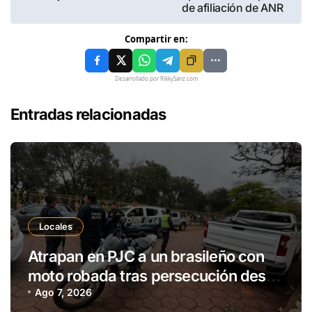
de afiliación de ANR
Compartir en:
Desarrollado por RikkySanz.com
Entradas relacionadas
Locales
Atrapan en PJC a un brasileño con
moto robada tras persecución desde
Ponta Porã
Ago 7, 2026