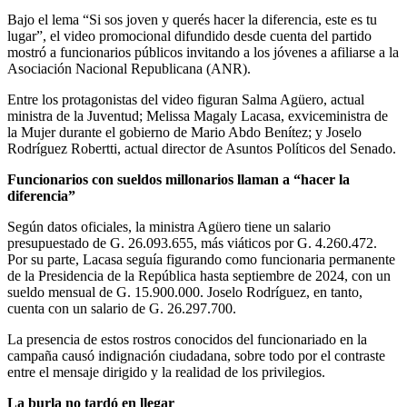
Bajo el lema “Si sos joven y querés hacer la diferencia, este es tu
lugar”, el video promocional difundido desde cuenta del partido
mostró a funcionarios públicos invitando a los jóvenes a afiliarse a la
Asociación Nacional Republicana (ANR).
Entre los protagonistas del video figuran Salma Agüero, actual
ministra de la Juventud; Melissa Magaly Lacasa, exviceministra de
la Mujer durante el gobierno de Mario Abdo Benítez; y Joselo
Rodríguez Robertti, actual director de Asuntos Políticos del Senado.
Funcionarios con sueldos millonarios llaman a “hacer la
diferencia”
Según datos oficiales, la ministra Agüero tiene un salario
presupuestado de G. 26.093.655, más viáticos por G. 4.260.472.
Por su parte, Lacasa seguía figurando como funcionaria permanente
de la Presidencia de la República hasta septiembre de 2024, con un
sueldo mensual de G. 15.900.000. Joselo Rodríguez, en tanto,
cuenta con un salario de G. 26.297.700.
La presencia de estos rostros conocidos del funcionariado en la
campaña causó indignación ciudadana, sobre todo por el contraste
entre el mensaje dirigido y la realidad de los privilegios.
La burla no tardó en llegar