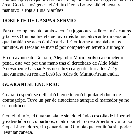
área. Con las imágenes, el árbitro Derlis López pitó el penal y
mantuvo la roja a Luis Martínez.
DOBLETE DE GASPAR SERVIO
Para el complemento, ambos con 10 jugadores, salieron más cautos
y tal vez Olimpia fue el que tuvo más la iniciativa ante un Guaraní
que también se acercó al área rival. Conforme aumentaban los
minutos, el Decano se instaló por completo en terreno aurinegro.
En un avance de Guaraní, Alejandro Maciel volvió a cometer un
penal, esta vez por una mano tras el derechazo de Aldo Maíz.
Nuevamente Gaspar Servio se hizo cargo del tiro a los 71’ y
nuevamente su remate besó las redes de Marino Arzamendia.
GUARANÍ SE ENCERRÓ
Guaraní esperó, se defendió bien e intentó liquidar el duelo de
contragolpe. Tuvo un par de situaciones aunque el marcador ya no
se modificó.
Con el triunfo, el Guaraní sigue siendo el único escolta de Libertad
y extendió a cinco partidos, cuatro por el Torneo Apertura y uno por
Copa Libertadores, sin ganar de un Olimpia que continúa sin poder
levantar cabeza.