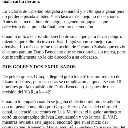
mala racha decana.
La victoria de Libertad obligaba a Guaraní y a Olimpia a ganar para
no perderle pisada al líder. Y el clásico más añejo no decepcionó.
Antes de la media hora de juego, se generaron jugadas que
carecieron de la puntada final, pero no de emoción.
Guaraní utilizó el costado derecho de su ataque para llevar peligro,
mientras que Olimpia tuvo en Iván Leguizamón su mejor cara
ofensiva. Lo más claro fue una acción de Facundo Zabala que envió
el centro para un Darío Benedetto que se encontraba sin marca, pero
que increíblemente no le dio dirección a su cabezazo.
DOS GOLES Y DOS EXPULSADOS
De pelota quieta, Olimpia llegó al gol a los 36’ tras un frentazo de
Lisandro López, pero las cosas se complicaron al quedarse con 10
hombres por la expulsión de Darío Benedetto, después de una
revisión del VAR, a los 42’.
Guaraní lo empató cuando se jugaba el décimo minuto de adición
con un penal convertido por Gaspar Servio. Antes del cobro del
penal, la atención se centró en Luis Martínez: el jugador aurinegro
cortó un contragolpe de Iván Leguizamón y vio la roja. El VAR,
mientras revisaba esta jugada, encontró que en el inicio del
contraataque, Alejandro Maciel empujó a Gustavo Vargas dentro del