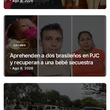
distrito de Cerro Corá
Ago 9, 2026
Locales
Aprehenden a dos brasileños en PJC
y recuperan a una bebé secuestrada
en Brasil
Ago 9, 2026