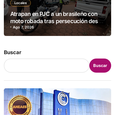
Locales
Atrapan en PJC a un brasileño con
moto robada tras persecución desde
Ponta Porã
Ago 7, 2026
Buscar
Buscar