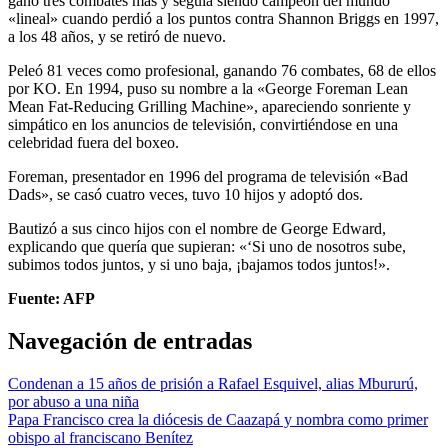
ganó tres combates más y seguía siendo campeón del mundo
«lineal» cuando perdió a los puntos contra Shannon Briggs en 1997,
a los 48 años, y se retiró de nuevo.
Peleó 81 veces como profesional, ganando 76 combates, 68 de ellos
por KO. En 1994, puso su nombre a la «George Foreman Lean
Mean Fat-Reducing Grilling Machine», apareciendo sonriente y
simpático en los anuncios de televisión, convirtiéndose en una
celebridad fuera del boxeo.
Foreman, presentador en 1996 del programa de televisión «Bad
Dads», se casó cuatro veces, tuvo 10 hijos y adoptó dos.
Bautizó a sus cinco hijos con el nombre de George Edward,
explicando que quería que supieran: «‘Si uno de nosotros sube,
subimos todos juntos, y si uno baja, ¡bajamos todos juntos!».
Fuente: AFP
Navegación de entradas
Condenan a 15 años de prisión a Rafael Esquivel, alias Mbururú,
por abuso a una niña
Papa Francisco crea la diócesis de Caazapá y nombra como primer
obispo al franciscano Benítez