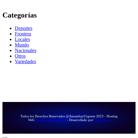
Categorías
Deportes
Frontera
Locales
Mundo
Nacionales
Otros
Variedades
Todos los Derechos Reservados @AmambayUrgente 2023 - Hosting
Web:
HostingBaratoOnline
- Desarrollado por:
RikkySanz