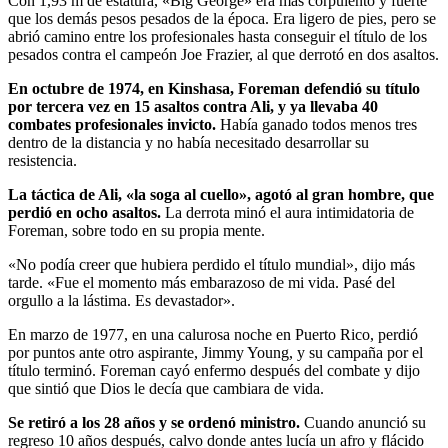
Con 1,93 m de estatura, «Big George» era más corpulento y fuerte
que los demás pesos pesados de la época. Era ligero de pies, pero se
abrió camino entre los profesionales hasta conseguir el título de los
pesados contra el campeón Joe Frazier, al que derrotó en dos asaltos.
En octubre de 1974, en Kinshasa, Foreman defendió su título
por tercera vez en 15 asaltos contra Ali, y ya llevaba 40
combates profesionales invicto.
Había ganado todos menos tres
dentro de la distancia y no había necesitado desarrollar su
resistencia.
La táctica de Ali, «la soga al cuello», agotó al gran hombre, que
perdió en ocho asaltos.
La derrota minó el aura intimidatoria de
Foreman, sobre todo en su propia mente.
«No podía creer que hubiera perdido el título mundial», dijo más
tarde. «Fue el momento más embarazoso de mi vida. Pasé del
orgullo a la lástima. Es devastador».
En marzo de 1977, en una calurosa noche en Puerto Rico, perdió
por puntos ante otro aspirante, Jimmy Young, y su campaña por el
título terminó. Foreman cayó enfermo después del combate y dijo
que sintió que Dios le decía que cambiara de vida.
Se retiró a los 28 años y se ordenó ministro.
Cuando anunció su
regreso 10 años después, calvo donde antes lucía un afro y flácido