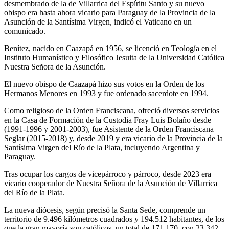
desmembrado de la de Villarrica del Espíritu Santo y su nuevo
obispo era hasta ahora vicario para Paraguay de la Provincia de la
Asunción de la Santísima Virgen, indicó el Vaticano en un
comunicado.
Benítez, nacido en Caazapá en 1956, se licenció en Teología en el
Instituto Humanístico y Filosófico Jesuita de la Universidad Católica
Nuestra Señora de la Asunción.
El nuevo obispo de Caazapá hizo sus votos en la Orden de los
Hermanos Menores en 1993 y fue ordenado sacerdote en 1994.
Como religioso de la Orden Franciscana, ofreció diversos servicios
en la Casa de Formación de la Custodia Fray Luis Bolaño desde
(1991-1996 y 2001-2003), fue Asistente de la Orden Franciscana
Seglar (2015-2018) y, desde 2019 y era vicario de la Provincia de la
Santísima Virgen del Río de la Plata, incluyendo Argentina y
Paraguay.
Tras ocupar los cargos de vicepárroco y párroco, desde 2023 era
vicario cooperador de Nuestra Señora de la Asunción de Villarrica
del Río de la Plata.
La nueva diócesis, según precisó la Santa Sede, comprende un
territorio de 9.496 kilómetros cuadrados y 194.512 habitantes, de los
que la gran mayoría son católicos, un total de 171.170, con 23.342