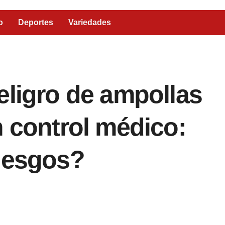
o
Deportes
Variedades
eligro de ampollas
n control médico:
riesgos?