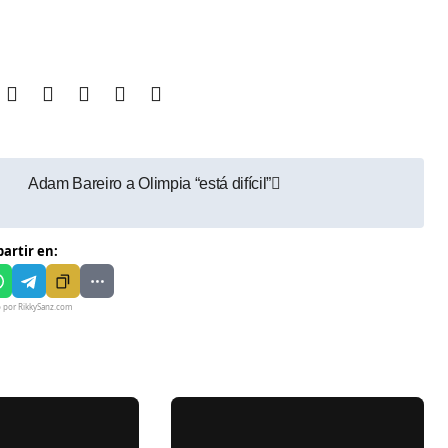
Adam Bareiro a Olimpia “está difícil”
artir en:
o por RikkySanz.com