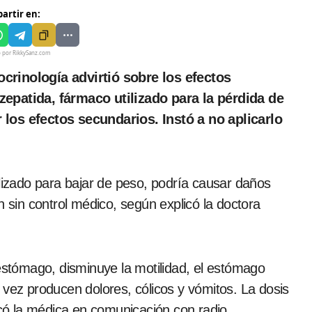
artir en:
o por RikkySanz.com
zepatida, fármaco utilizado para la pérdida de
 los efectos secundarios. Instó a no aplicarlo
ilizado para bajar de peso, podría causar daños
n sin control médico, según explicó la doctora
 estómago, disminuye la motilidad, el estómago
 vez producen dolores, cólicos y vómitos. La dosis
licó la médica en comunicación con radio