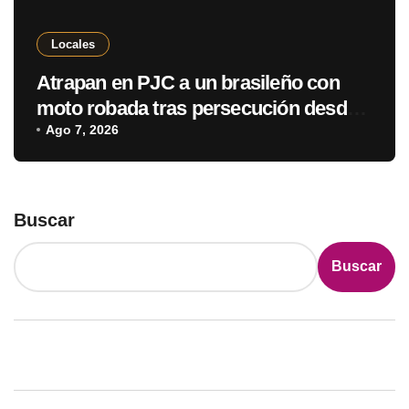
Locales
Atrapan en PJC a un brasileño con
moto robada tras persecución desde
Ponta Porã
Ago 7, 2026
Buscar
Buscar