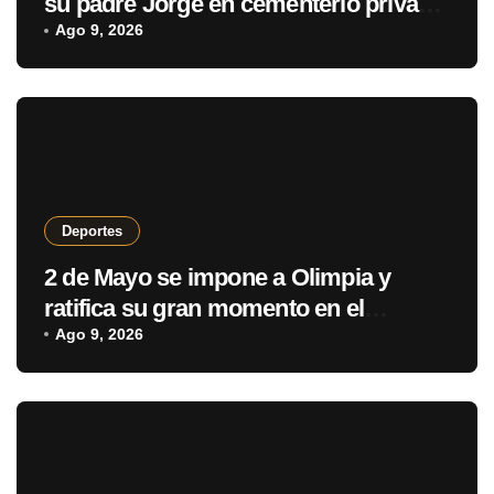
su padre Jorge en cementerio privado
de Rosario
Ago 9, 2026
Deportes
2 de Mayo se impone a Olimpia y
ratifica su gran momento en el
Clausura
Ago 9, 2026