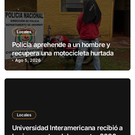
Locales
Policía aprehende a un hombre y
recupera una motocicleta hurtada en
Pedro Juan Caballero
Ago 5, 2026
Locales
Universidad Interamericana recibió a