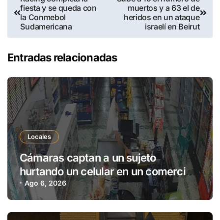
fiesta y se queda con
muertos y a 63 el de
la Conmebol
heridos en un ataque
Sudamericana
israelí en Beirut
Entradas relacionadas
Locales
Cámaras captan a un sujeto
hurtando un celular en un comercio
de Pedro Juan Caballero
Ago 6, 2026