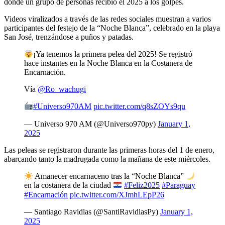
donde un grupo de personas recibió el 2025 a los golpes.
Videos viralizados a través de las redes sociales muestran a varios
participantes del festejo de la “Noche Blanca”, celebrado en la playa
San José, trenzándose a puños y patadas.
¡Ya tenemos la primera pelea del 2025! Se registró
hace instantes en la Noche Blanca en la Costanera de
Encarnación.
Vía
@Ro_wachugi
#Universo970AM
pic.twitter.com/q8sZOYs9qu
— Universo 970 AM (@Universo970py)
January 1,
2025
Las peleas se registraron durante las primeras horas del 1 de enero,
abarcando tanto la madrugada como la mañana de este miércoles.
Amanecer encarnaceno tras la “Noche Blanca”
en la costanera de la ciudad
#Feliz2025
#Paraguay
#Encarnación
pic.twitter.com/XJmhLEpP26
— Santiago Ravidlas (@SantiRavidlasPy)
January 1,
2025