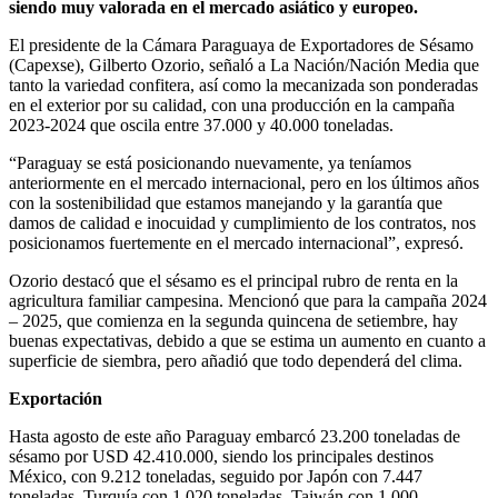
siendo muy valorada en el mercado asiático y europeo.
El presidente de la Cámara Paraguaya de Exportadores de Sésamo
(Capexse), Gilberto Ozorio, señaló a La Nación/Nación Media que
tanto la variedad confitera, así como la mecanizada son ponderadas
en el exterior por su calidad, con una producción en la campaña
2023-2024 que oscila entre 37.000 y 40.000 toneladas.
“Paraguay se está posicionando nuevamente, ya teníamos
anteriormente en el mercado internacional, pero en los últimos años
con la sostenibilidad que estamos manejando y la garantía que
damos de calidad e inocuidad y cumplimiento de los contratos, nos
posicionamos fuertemente en el mercado internacional”, expresó.
Ozorio destacó que el sésamo es el principal rubro de renta en la
agricultura familiar campesina. Mencionó que para la campaña 2024
– 2025, que comienza en la segunda quincena de setiembre, hay
buenas expectativas, debido a que se estima un aumento en cuanto a
superficie de siembra, pero añadió que todo dependerá del clima.
Exportación
Hasta agosto de este año Paraguay embarcó 23.200 toneladas de
sésamo por USD 42.410.000, siendo los principales destinos
México, con 9.212 toneladas, seguido por Japón con 7.447
toneladas, Turquía con 1.020 toneladas, Taiwán con 1.000,