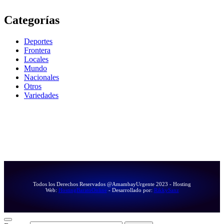
Categorías
Deportes
Frontera
Locales
Mundo
Nacionales
Otros
Variedades
Todos los Derechos Reservados @AmambayUrgente 2023 - Hosting
Web:
HostingBaratoOnline
- Desarrollado por:
RikkySanz